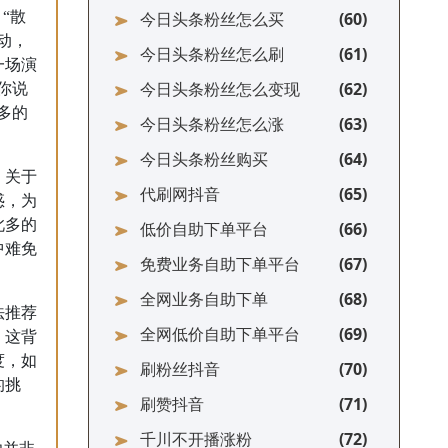
“散
今日头条粉丝怎么买
动，
今日头条粉丝怎么刷
一场演
今日头条粉丝怎么变现
你说
多的
今日头条粉丝怎么涨
今日头条粉丝购买
，关于
代刷网抖音
惑，为
此多的
低价自助下单平台
中难免
免费业务自助下单平台
全网业务自助下单
法推荐
全网低价自助下单平台
，这背
度，如
刷粉丝抖音
的挑
刷赞抖音
千川不开播涨粉