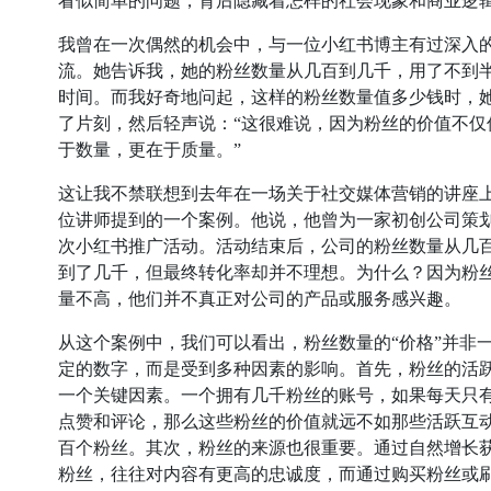
看似简单的问题，背后隐藏着怎样的社会现象和商业逻
我曾在一次偶然的机会中，与一位小红书博主有过深入
流。她告诉我，她的粉丝数量从几百到几千，用了不到
时间。而我好奇地问起，这样的粉丝数量值多少钱时，
了片刻，然后轻声说：“这很难说，因为粉丝的价值不仅
于数量，更在于质量。”
这让我不禁联想到去年在一场关于社交媒体营销的讲座
位讲师提到的一个案例。他说，他曾为一家初创公司策
次小红书推广活动。活动结束后，公司的粉丝数量从几
到了几千，但最终转化率却并不理想。为什么？因为粉
量不高，他们并不真正对公司的产品或服务感兴趣。
从这个案例中，我们可以看出，粉丝数量的“价格”并非
定的数字，而是受到多种因素的影响。首先，粉丝的活
一个关键因素。一个拥有几千粉丝的账号，如果每天只
点赞和评论，那么这些粉丝的价值就远不如那些活跃互
百个粉丝。其次，粉丝的来源也很重要。通过自然增长
粉丝，往往对内容有更高的忠诚度，而通过购买粉丝或