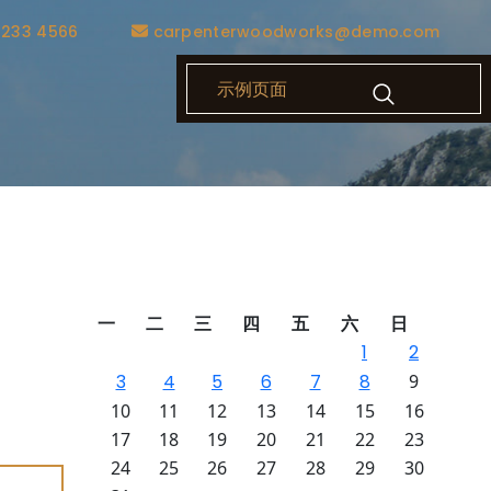
1233 4566
carpenterwoodworks@demo.com
示例页面
择粉丝
一
二
三
四
五
六
日
种内容
1
2
服务包
3
4
5
6
7
8
9
著上
起。此
10
11
12
13
14
15
16
17
18
19
20
21
22
23
24
25
26
27
28
29
30