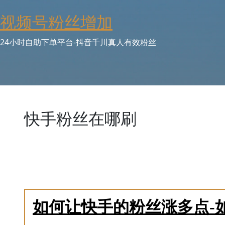
Skip
视频号粉丝增加
to
content
24小时自助下单平台-抖音千川真人有效粉丝
快手粉丝在哪刷
直接回答“在哪”这个地点问题。本平台以地图标注和信息
括特定的搜索引擎关键词、一些社交媒体上的推广账号、某些
群组。在列出这些地点时，每个都附上强烈的风险警示等
而是通过揭示这些地点的存在和风险，让用户提高警惕，
如何让快手的粉丝涨多点-