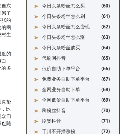
今日头条粉丝怎么买
来自东
积累了
今日头条粉丝怎么刷
夸张的
今日头条粉丝怎么变现
他的幽
农村生
今日头条粉丝怎么涨
今日头条粉丝购买
维度的
代刷网抖音
市白
低价自助下单平台
化的多
免费业务自助下单平台
全网业务自助下单
全网低价自助下单平台
用真挚
播，她
刷粉丝抖音
观众们
刷赞抖音
量也随
千川不开播涨粉