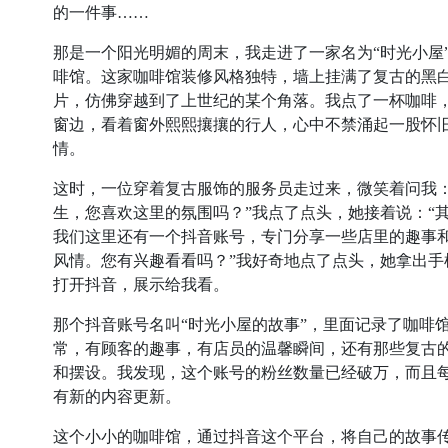
的一件事……
那是一个阳光明媚的周末，我走进了一家名为“时光小屋
啡馆。这家咖啡馆装修风格独特，墙上挂满了复古的黑
片，仿佛穿越到了上世纪的某个角落。我点了一杯咖啡
窗边，看着窗外熙熙攘攘的行人，心中不禁涌起一股怀
情。
这时，一位穿着复古服饰的服务员走过来，微笑着问我：
生，您喜欢这里的氛围吗？”我点了点头，她接着说：“
我们这里还有一个抖音账号，专门分享一些店里的趣事
风情。您有兴趣看看吗？”我好奇地点了点头，她拿出手
打开抖音，展示给我看。
那个抖音账号名叫“时光小屋的故事”，里面记录了咖啡
常，有顾客的趣事，有店员的温馨瞬间，还有那些复古
和摆设。我发现，这个账号的粉丝数量已经破万，而且
有新的内容更新。
这个小小的咖啡馆，通过抖音这个平台，将自己的故事