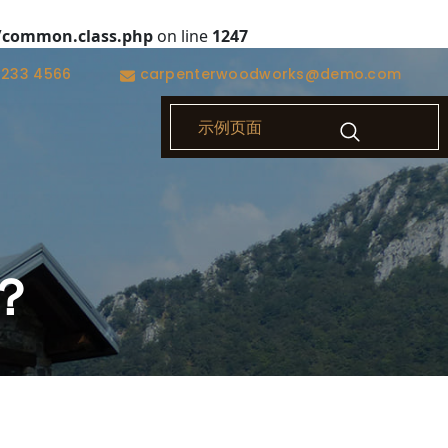
/common.class.php
on line
1247
1233 4566
carpenterwoodworks@demo.com
示例页面
？