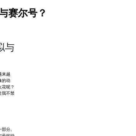
杰与赛尔号？
拟与
越来越
像的动
火花呢？
让我不禁
一部分。
尔号的动