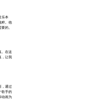
音乐本
纯粹。他
需要的。
真。在这
真，让我
而，通过
个歌手的
和动画为