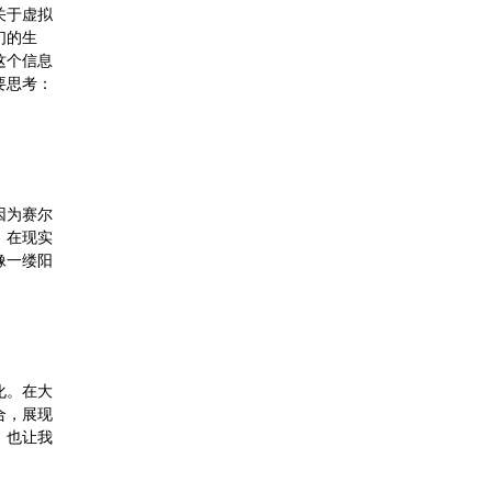
关于虚拟
们的生
这个信息
要思考：
因为赛尔
。在现实
像一缕阳
化。在大
合，展现
，也让我