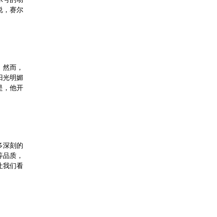
说，赛尔
。然而，
阳光明媚
是，他开
多深刻的
等品质，
让我们看