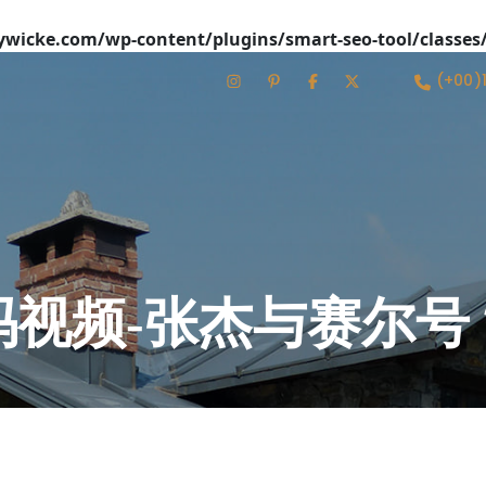
icke.com/wp-content/plugins/smart-seo-tool/classes
(+00)
吗视频-张杰与赛尔号