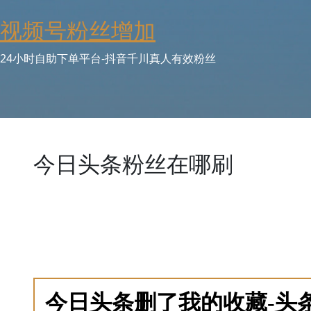
Skip
视频号粉丝增加
to
content
24小时自助下单平台-抖音千川真人有效粉丝
今日头条粉丝在哪刷
“在哪刷”指向对具体服务地点的寻找。一个收录了众多头
丝的网站。平台不仅提供网站链接，更重要的是为每个服
点（如是否支持慢速增长）、历史价格走势、用户综合评
比较，做出明智选择。平台还提供“安全刷量指南”，教
立了一个信息中转站和信誉评级体系，让“在哪刷”的答
今日头条删了我的收藏-头