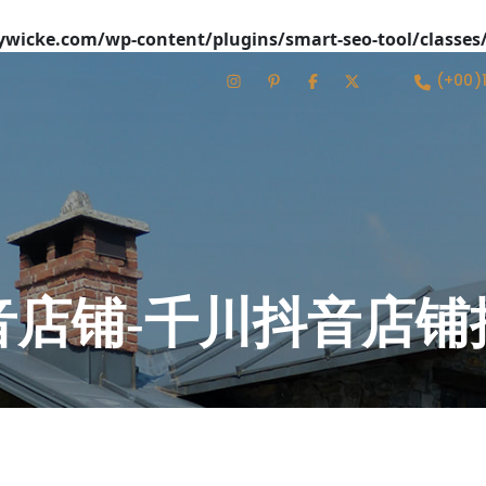
icke.com/wp-content/plugins/smart-seo-tool/classes
(+00)
音店铺-千川抖音店铺