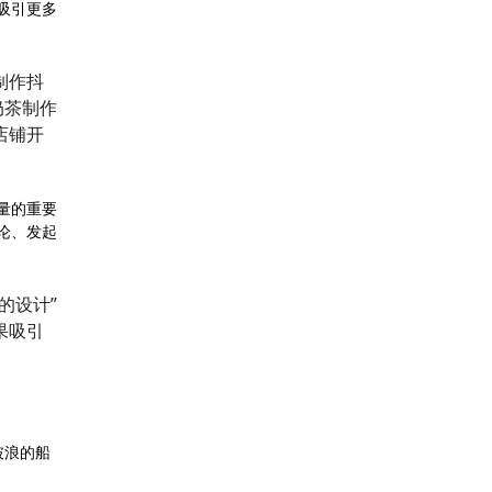
吸引更多
制作抖
奶茶制作
店铺开
量的重要
论、发起
的设计”
果吸引
破浪的船