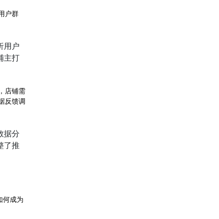
用户群
析用户
铺主打
，店铺需
据反馈调
数据分
整了推
如何成为