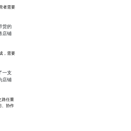
营者需要
带货的
将店铺
成，需要
了一支
为店铺
之路任重
习、协作