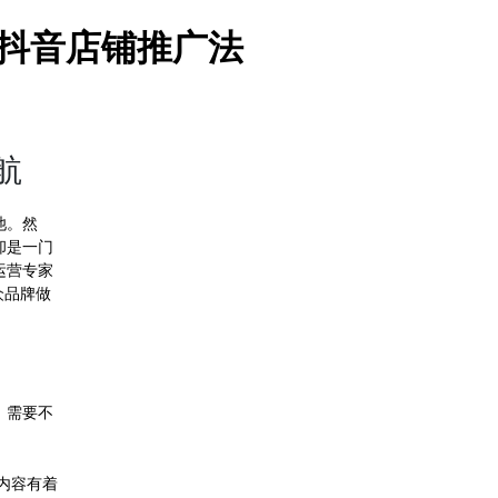
川抖音店铺推广法
航
池。然
却是一门
运营专家
众品牌做
，需要不
内容有着