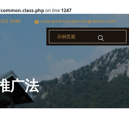
/common.class.php
on line
1247
1233 4566
carpenterwoodworks@demo.com
示例页面
推广法