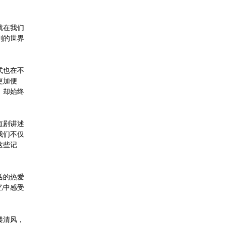
就在我们
剧的世界
式也在不
更加便
，却始终
短剧讲述
我们不仅
这些记
活的热爱
忆中感受
缕清风，