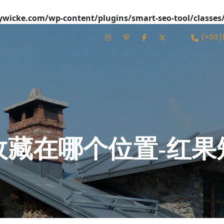
icke.com/wp-content/plugins/smart-seo-tool/classes
(+00)
收藏在哪个位置-红果