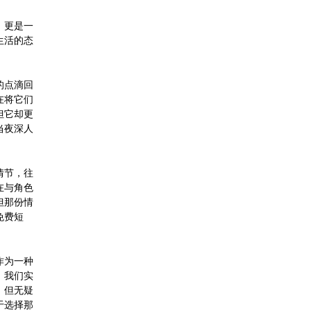
，更是一
生活的态
的点滴回
在将它们
但它却更
当夜深人
情节，往
在与角色
但那份情
免费短
作为一种
，我们实
，但无疑
于选择那