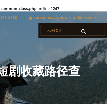
/common.class.php
on line
1247
1233 4566
carpenterwoodworks@demo.com
示例页面
短剧收藏路径查