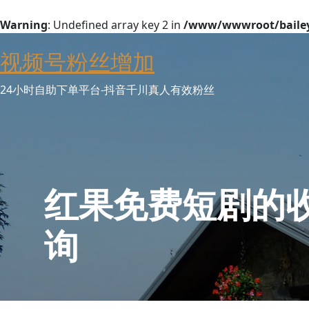
Warning
: Undefined array key 2 in
/www/wwwroot/baileyw
Skip
视频号粉丝增加
to
content
24小时自助下单平台-抖音千川真人有效粉丝
红果免费短剧的
询