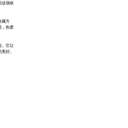
始这场收
收藏方
活，热爱
程。它让
的美好。