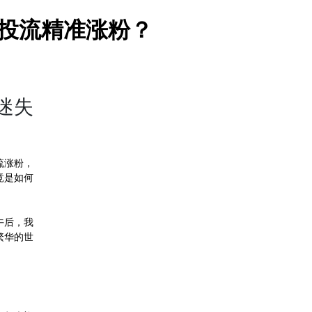
川投流精准涨粉？
迷失
流涨粉，
竟是如何
午后，我
繁华的世