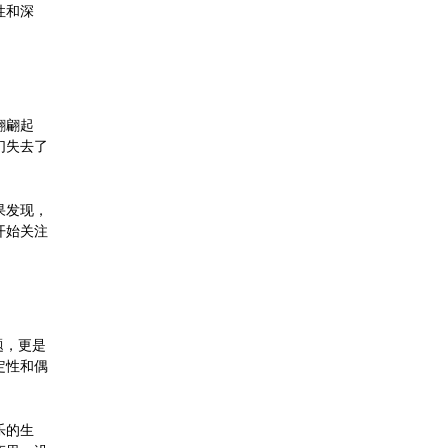
性和深
翩翩起
们失去了
果发现，
开始关注
题，更是
定性和偶
乐的生