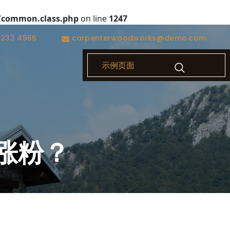
/common.class.php
on line
1247
1233 4566
carpenterwoodworks@demo.com
示例页面
涨粉？