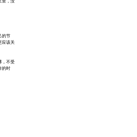
庄里，没
己的节
更应该关
缚，不受
炸的时