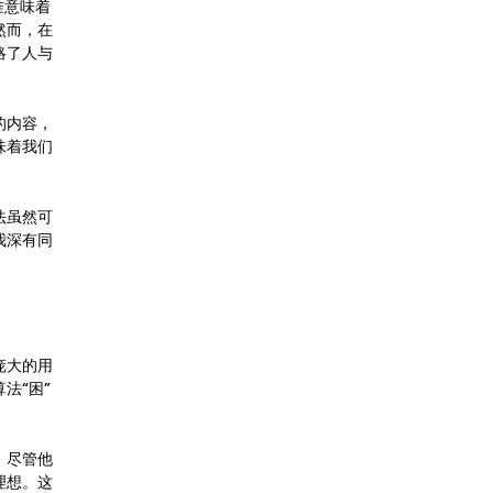
准意味着
然而，在
略了人与
的内容，
味着我们
法虽然可
我深有同
庞大的用
法“困”
，尽管他
理想。这