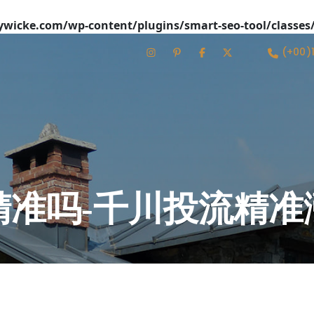
icke.com/wp-content/plugins/smart-seo-tool/classes
(+00)
精准吗-千川投流精准