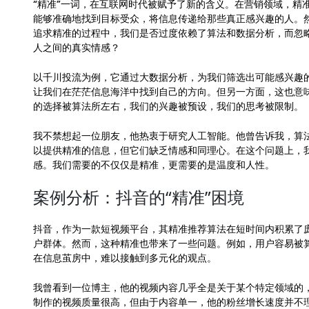
“精准”一词，在互联网时代被赋予了新的含义。在营销领域，精
能够准确地找到目标受众，将信息传递给那些真正感兴趣的人。
追求精准的过程中，我们是否过度依赖了算法和数据分析，而忽
人之间的真实情感？
以千川投流为例，它通过大数据分析，为我们筛选出可能感兴趣
让我们在茫茫信息海洋中找到自己的方向。但另一方面，这也意
的选择被算法所左右，我们的兴趣被预设，我们的思考被限制。
我不禁想起一位朋友，他热衷于研究人工智能。他曾告诉我，算
以提供精准的信息，但它们缺乏情感和同理心。在这个问题上，
感。我们需要的不仅仅是精准，更需要的是温度和人性。
案例分析：抖音的“精准”困境
抖音，作为一款短视频平台，其精准推荐算法在短时间内积累了
户群体。然而，这种精准也带来了一些问题。例如，用户容易被算
在信息茧房中，难以接触到多元化的观点。
我曾看到一位博主，他的视频内容几乎全是关于某个特定领域的
制作的视频质量很高，但由于内容单一，他的粉丝增长速度并不