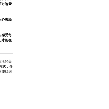
面对这些
用心去经
去感受每
们才能在
生活的美
方式，寻
总能找到