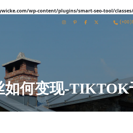
icke.com/wp-content/plugins/smart-seo-tool/classes
(+00)
0粉丝如何变现-TIKT