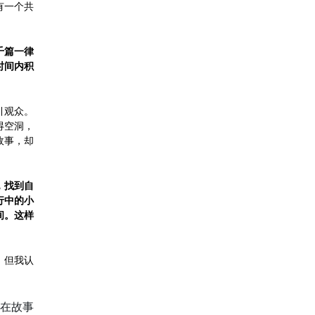
有一个共
千篇一律
时间内积
引观众。
得空洞，
故事，却
，找到自
行中的小
间。这样
，但我认
在故事