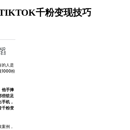
-TIKTOK千粉变现技巧
蹈
有的人是
000粉
。他手捧
那些驻足
出手机，
音千粉变
数案例，