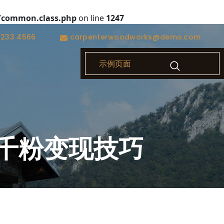
/common.class.php
on line
1247
1233 4566
carpenterwoodworks@demo.com
示例页面
OK千粉变现技巧