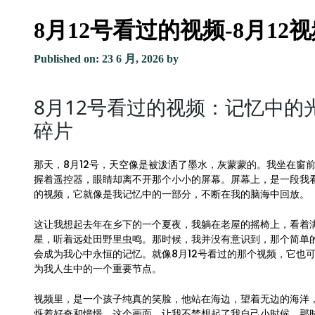
8月12号看过的视频-8月12
Published on: 23 6 月, 2026
by
8月12号看过的视频：记忆中的
碎片
那天，8月12号，天空像是被泼洒了墨水，灰蒙蒙的。我坐在窗
握着遥控器，眼睛却离不开那个小小的屏幕。屏幕上，是一段我
的视频，它就像是我记忆中的一部分，不断在我的脑海中回放。
这让我想起去年在乡下的一个夏夜，我躺在老屋的摇椅上，看着
星，听着远处田野里虫鸣。那时候，我并没有意识到，那个简单
会成为我心中永恒的记忆。就像8月12号看过的那个视频，它也
为我人生中的一个重要节点。
视频里，是一个孩子纯真的笑脸，他站在海边，望着无边的海洋
烁着好奇和憧憬。这个画面，让我不禁想起了我自己小时候。那