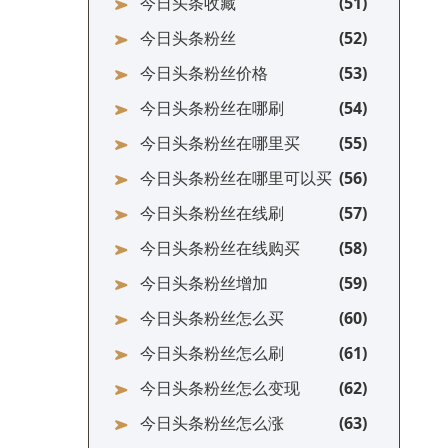
今日头条收藏
今日头条粉丝
今日头条粉丝价格
今日头条粉丝在哪刷
今日头条粉丝在哪里买
今日头条粉丝在哪里可以买
今日头条粉丝在线刷
今日头条粉丝在线购买
今日头条粉丝增加
今日头条粉丝怎么买
今日头条粉丝怎么刷
今日头条粉丝怎么变现
今日头条粉丝怎么涨