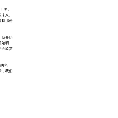
的世界。
的未来。
坚持那份
。我开始
开始明
学会欣赏
性的光
憬，我们