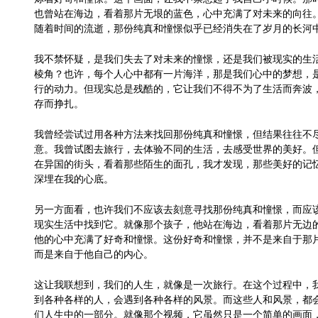
也曾站在海边，看着那片无垠的蓝色，心中充满了对未来的向往
随着时间的流逝，那份纯真和憧憬似乎已经消失在了岁月的长河
我不禁怀疑，是我们失去了对未来的憧憬，还是我们被现实的生
棱角？也许，每个人心中都有一片海洋，那是我们心中的梦想，
行的动力。但现实总是残酷的，它让我们不得不为了生活而奔波
存而挣扎。
我曾经尝试过用各种方法来找回那份纯真和憧憬，但结果往往不
意。我曾试图去旅行，去体验不同的生活，去感受世界的美好。
在异国的街头，看着那些陌生的面孔，我才发现，那些美好的记
深埋在我的心底。
另一方面看，也许我们不应该去刻意寻找那份纯真和憧憬，而应
现实生活中找到它。就像那个孩子，他站在海边，看着那片无边
他的心中充满了好奇和憧憬。这份好奇和憧憬，并不是来自于那
而是来自于他自己的内心。
这让我联想到，我们的人生，就像是一次旅行。在这个过程中，
到各种各样的人，会遇到各种各样的风景。而这些人和风景，都
们人生中的一部分。就像那个视频，它虽然只是一个简单的画面