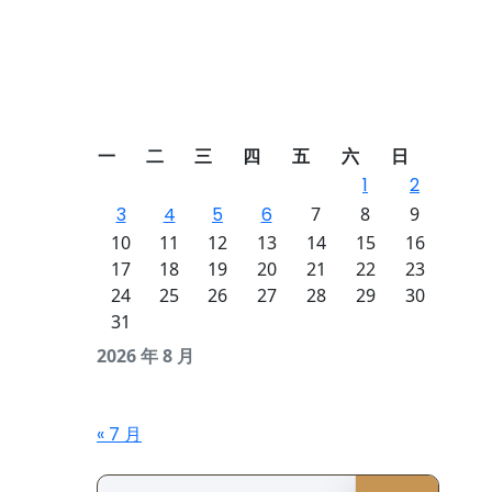
一
二
三
四
五
六
日
1
2
3
4
5
6
7
8
9
10
11
12
13
14
15
16
17
18
19
20
21
22
23
24
25
26
27
28
29
30
31
2026 年 8 月
« 7 月