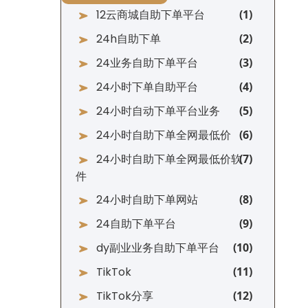
12云商城自助下单平台
24h自助下单
24业务自助下单平台
24小时下单自助平台
24小时自动下单平台业务
24小时自助下单全网最低价
24小时自助下单全网最低价软
件
24小时自助下单网站
24自助下单平台
dy副业业务自助下单平台
TikTok
TikTok分享