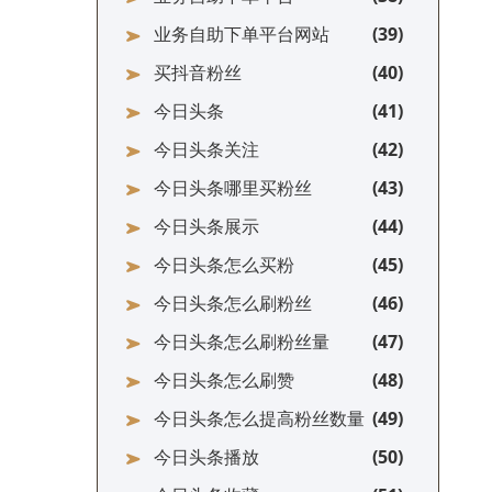
业务自助下单平台网站
买抖音粉丝
今日头条
今日头条关注
今日头条哪里买粉丝
今日头条展示
今日头条怎么买粉
今日头条怎么刷粉丝
今日头条怎么刷粉丝量
今日头条怎么刷赞
今日头条怎么提高粉丝数量
今日头条播放