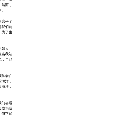
。然而，
中。
活磨平了
是我们前
，为了生
尽如人
但当我站
忆，早已
该学会在
的海洋，
片海洋，
我们会遇
会成为我
，但它却