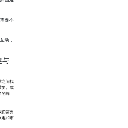
需要不
互动，
趣与
求之间找
重要。或
己的舞
我们需要
兴趣和市