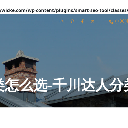
icke.com/wp-content/plugins/smart-seo-tool/classes
(+00)
类怎么选-千川达人分