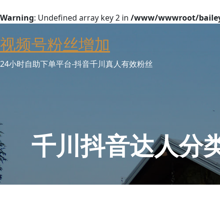
Warning
: Undefined array key 2 in
/www/wwwroot/baileyw
Skip
视频号粉丝增加
to
content
24小时自助下单平台-抖音千川真人有效粉丝
千川抖音达人分