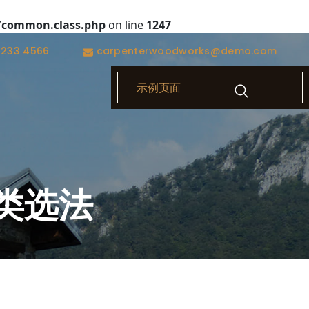
/common.class.php
on line
1247
1233 4566
carpenterwoodworks@demo.com
示例页面
类选法