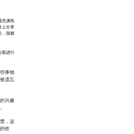
域充满热
音上分享
论，我都
方面进行
些事物
被遗忘
的兴趣
。
楚，这
的收